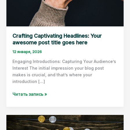
Crafting Captivating Headlines: Your
awesome post title goes here
12 января, 2026
Engaging Introductions: Capturing Your Audience’s
Interest The initial impression your blog post
makes is crucial, and that’s where your
introduction […]
Crafting
Читать запись »
Captivating
Headlines:
Your
awesome
post