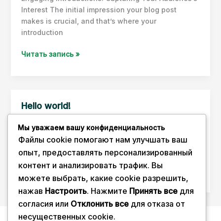
Interest The initial impression your blog post
makes is crucial, and that’s where your
introduction
Mastering
Читать запись »
the
First
Impression:
Your
Hello world!
intriguing
12 января, 2026
post
Мы уважаем вашу конфиденциальность
title
Welcome to WordPress. This is your first post. Edit
Файлы cookie помогают нам улучшать ваш
goes
or delete it, then start writing!
опыт, предоставлять персонализированный
here
контент и анализировать трафик. Вы
Hello
Читать запись »
можете выбрать, какие cookie разрешить,
world!
нажав
Настроить
. Нажмите
Принять все
для
согласия или
Отклонить все
для отказа от
несущественных cookie.