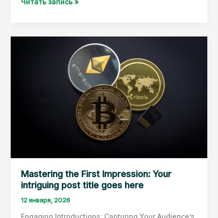
The
Читать запись »
Art
of
Drawing
Readers
In:
Your
attractive
post
title
goes
here
Mastering the First Impression: Your
intriguing post title goes here
12 января, 2026
Engaging Introductions: Capturing Your Audience’s