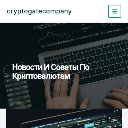
Перейти
к
cryptogatecompany
содержимому
Новости И Советы По
Криптовалютам